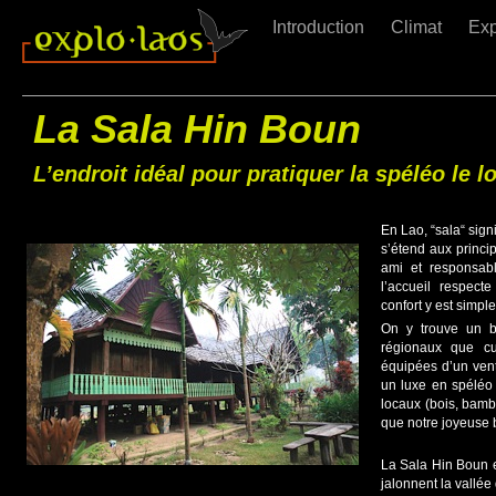
Introduction
Climat
Exp
La Sala Hin Boun
L’endroit idéal pour pratiquer la spéléo le
En Lao, “sala“ signi
s’étend aux princi
ami et responsab
l’accueil respect
confort y est simpl
On y trouve un ba
régionaux que c
équipées d’un vent
un luxe en spéléo 
locaux (bois, bambo
que notre joyeuse
La Sala Hin Boun e
jalonnent la vallé