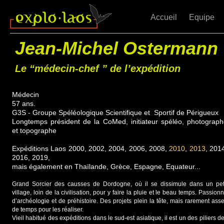
Accueil
Equipe
Jean-Michel Ostermann
Le “médecin-chef ” de l’expédition
Médecin
57 ans.
G3S - Groupe Spéléologique Scientifique et Sportif de Périgueux
Longtemps président de la CoMed, initiateur spéléo, photograp
et topographe
Expéditions Laos 2000, 2002, 2004, 2006, 2008,
2010
,
2013
, 201
2016, 2019,
mais également en Thaïlande, Grèce, Espagne, Equateur...
Grand Sorcier des causses de Dordogne, où il se dissimule dans un pet
village, loin de la civilisation, pour y faire la pluie et le beau temps. Passion
d’archéologie et de préhistoire. Des projets plein la tête, mais rarement ass
de temps pour les réaliser.
Vieil habitué des expéditions dans le sud-est asiatique, il est un des piliers d